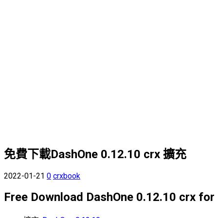
免費下載DashOne 0.12.10 crx 擴充
2022-01-21
0
crxbook
Free Download DashOne 0.12.10 crx fo