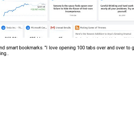
nd smart bookmarks. "I love opening 100 tabs over and over to g
ng...