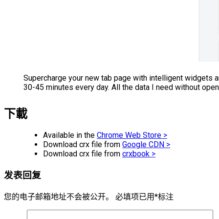
Supercharge your new tab page with intelligent widgets a
30-45 minutes every day. All the data I need without openi
下載
Available in the
Chrome Web Store >
Download crx file from
Google CDN >
Download crx file from
crxbook >
发表回复
您的电子邮箱地址不会被公开。
必填项已用
*
标注