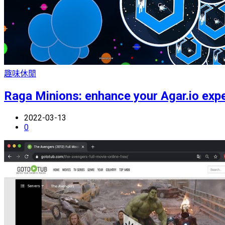
趣味休閒
Raga Minions: enhance your Agar.io exp
2022-03-13
0