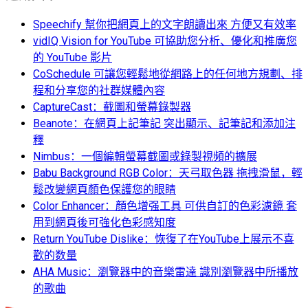
Speechify 幫你把網頁上的文字朗讀出來 方便又有效率
vidIQ Vision for YouTube 可協助您分析、優化和推廣您
的 YouTube 影片
CoSchedule 可讓您輕鬆地從網路上的任何地方規劃、排
程和分享您的社群媒體內容
CaptureCast：截圖和螢幕錄製器
Beanote：在網頁上記筆記 突出顯示、記筆記和添加注
釋
Nimbus：一個編輯螢幕截圖或錄製視頻的擴展
Babu Background RGB Color：天弓取色器 拖拽滑鼠，輕
鬆改變網頁顏色保護您的眼睛
Color Enhancer：顏色增强工具 可供自訂的色彩濾鏡 套
用到網頁後可強化色彩感知度
Return YouTube Dislike：恢復了在YouTube上展示不喜
歡的数量
AHA Music：瀏覽器中的音樂雷達 識別瀏覽器中所播放
的歌曲