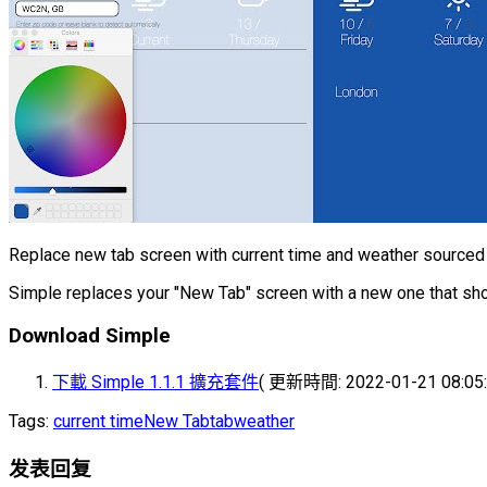
Replace new tab screen with current time and weather sourc
Simple replaces your "New Tab" screen with a new one that sho
Download Simple
下載 Simple 1.1.1 擴充套件
( 更新時間: 2022-01-21 08:05:
Tags:
current time
New Tab
tab
weather
发表回复