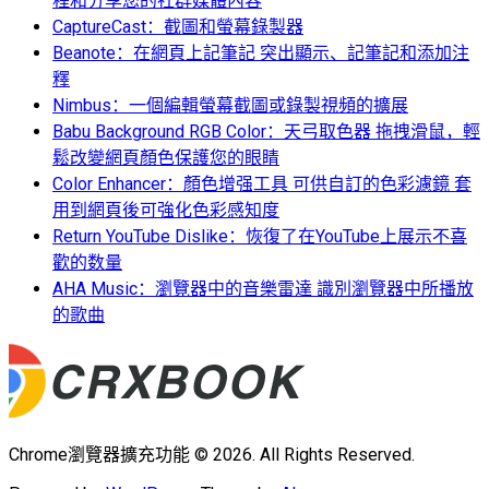
程和分享您的社群媒體內容
CaptureCast：截圖和螢幕錄製器
Beanote：在網頁上記筆記 突出顯示、記筆記和添加注
釋
Nimbus：一個編輯螢幕截圖或錄製視頻的擴展
Babu Background RGB Color：天弓取色器 拖拽滑鼠，輕
鬆改變網頁顏色保護您的眼睛
Color Enhancer：顏色增强工具 可供自訂的色彩濾鏡 套
用到網頁後可強化色彩感知度
Return YouTube Dislike：恢復了在YouTube上展示不喜
歡的数量
AHA Music：瀏覽器中的音樂雷達 識別瀏覽器中所播放
的歌曲
Chrome瀏覽器擴充功能 © 2026. All Rights Reserved.