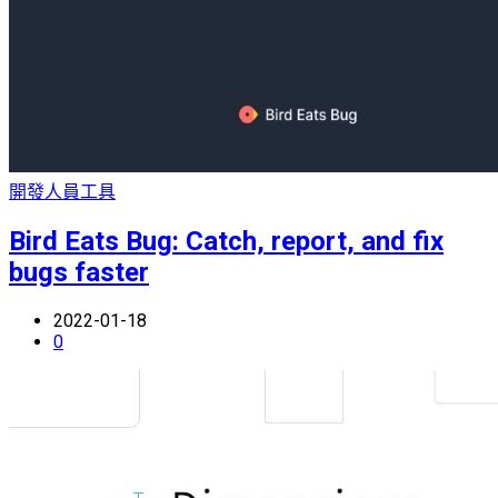
開發人員工具
Bird Eats Bug: Catch, report, and fix
bugs faster
2022-01-18
0