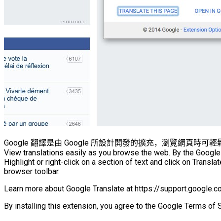
Google 翻譯是由 Google 所設計開發的擴充，瀏覽網頁時可
View translations easily as you browse the web. By the Google
Highlight or right-click on a section of text and click on Translate
browser toolbar.
Learn more about Google Translate at https://support.google.c
By installing this extension, you agree to the Google Terms of