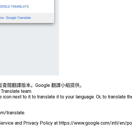
輕鬆查閱翻譯版本。Google 翻譯小組提供。
 Translate team.
 icon next to it to translate it to your language. Or, to translate t
om/translate.
 Service and Privacy Policy at https://www.google.com/intl/en/pol