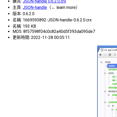
擴充:
JSON-handle 0.6.2.0.crx
主頁:
JSON-handle
（← learn more）
版本: 0.6.2.0
名稱: 1669593892-JSON-handle-0.6.2.0.crx
名稱: 193 KB
MD5: 8f57598f04c0c82a40d5f393da095de7
更新時間: 2022-11-28 00:05:11