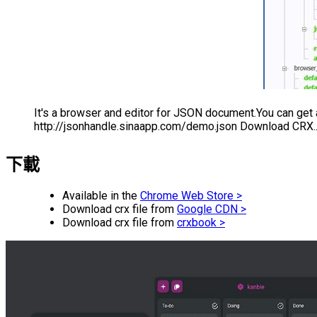
It's a browser and editor for JSON document.You can get 
http://jsonhandle.sinaapp.com/demo.json Download CRX..
下載
Available in the
Chrome Web Store >
Download crx file from
Google CDN >
Download crx file from
crxbook >