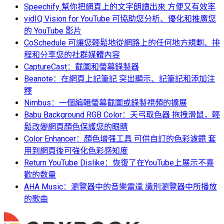
Speechify 幫你把網頁上的文字朗讀出來 方便又有效率
vidIQ Vision for YouTube 可協助您分析、優化和推廣您
的 YouTube 影片
CoSchedule 可讓您輕鬆地從網路上的任何地方規劃、排
程和分享您的社群媒體內容
CaptureCast：截圖和螢幕錄製器
Beanote：在網頁上記筆記 突出顯示、記筆記和添加注
釋
Nimbus：一個編輯螢幕截圖或錄製視頻的擴展
Babu Background RGB Color：天弓取色器 拖拽滑鼠，輕
鬆改變網頁顏色保護您的眼睛
Color Enhancer：顏色增强工具 可供自訂的色彩濾鏡 套
用到網頁後可強化色彩感知度
Return YouTube Dislike：恢復了在YouTube上展示不喜
歡的数量
AHA Music：瀏覽器中的音樂雷達 識別瀏覽器中所播放
的歌曲