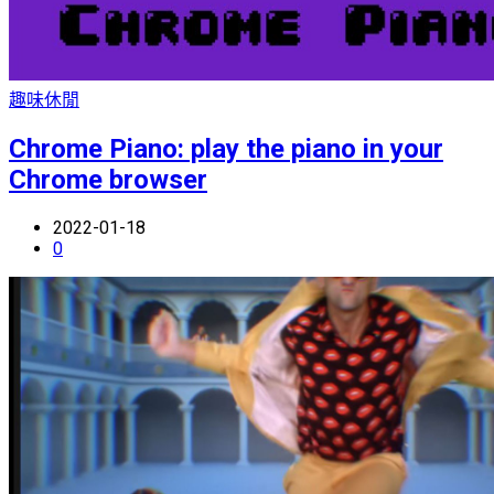
趣味休閒
Chrome Piano: play the piano in your
Chrome browser
2022-01-18
0