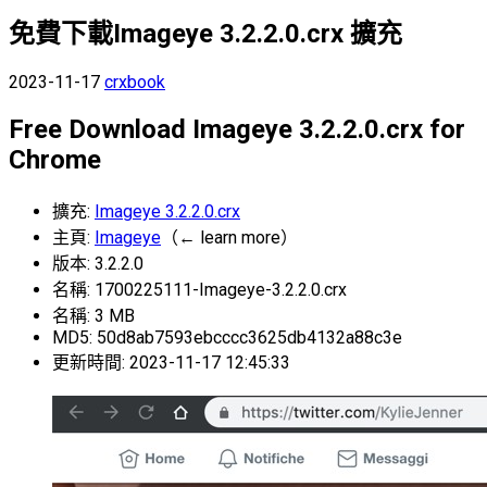
免費下載Imageye 3.2.2.0.crx 擴充
2023-11-17
crxbook
Free Download Imageye 3.2.2.0.crx for
Chrome
擴充:
Imageye 3.2.2.0.crx
主頁:
Imageye
（← learn more）
版本: 3.2.2.0
名稱: 1700225111-Imageye-3.2.2.0.crx
名稱: 3 MB
MD5: 50d8ab7593ebcccc3625db4132a88c3e
更新時間: 2023-11-17 12:45:33