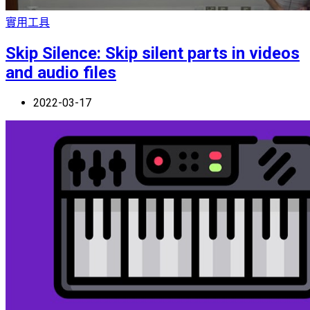
實用工具
Skip Silence: Skip silent parts in videos
and audio files
2022-03-17